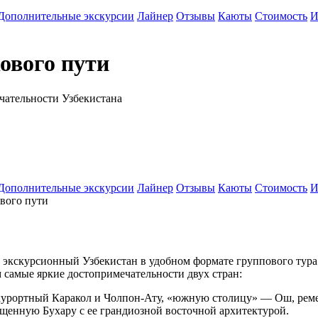
Дополнительные экскурсии
Лайнер
Отзывы
Каюты
Стоимость
И
ового пути
чательности Узбекистана
Дополнительные экскурсии
Лайнер
Отзывы
Каюты
Стоимость
И
вого пути
кскурсионный Узбекистан в удобном формате группового тура. 
 самые яркие достопримечательности двух стран:
 курортный Каракол и Чолпон-Ату, «южную столицу» — Ош, рем
щенную Бухару с ее грандиозной восточной архитектурой.