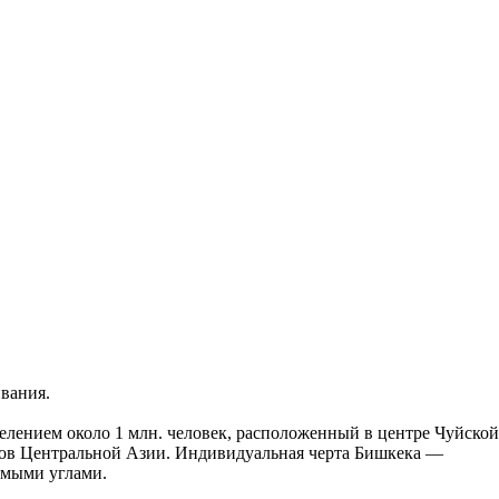
ивания.
елением около 1 млн. человек, расположенный в центре Чуйской 
дов Центральной Азии. Индивидуальная черта Бишкека —
рямыми углами.