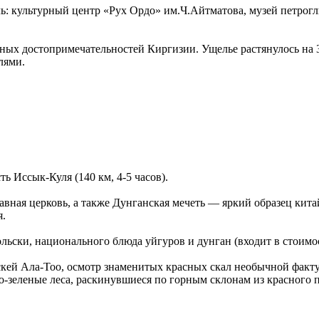
ь: культурный центр «Рух Ордо» им.Ч.Айтматова, музей петрог
ых достопримечательностей Киргизии. Ущелье растянулось на 3
лями.
ь Иссык-Куля (140 км, 4-5 часов).
авная церковь, а также Дунганская мечеть — яркий образец кит
я.
ьски, национального блюда уйгуров и дунган (входит в стоимос
скей Ала-Тоо, осмотр знаменитых красных скал необычной факт
о-зеленые леса, раскинувшиеся по горным склонам из красного п