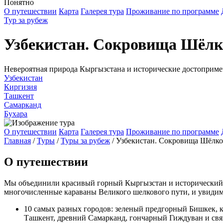
Понятно
О путешествии
Карта
Галерея тура
Проживание по программе
Тур за рубеж
Узбекистан. Сокровища Шёлк
Невероятная природа Кыргызстана и исторические достоприме
Узбекистан
Киргизия
Ташкент
Самарканд
Бухара
О путешествии
Карта
Галерея тура
Проживание по программе
Главная
/
Туры
/
Туры за рубеж
/
Узбекистан. Сокровища Шёлко
О путешествии
Мы объединили красивый горный Кыргызстан и исторический э
многочисленные караваны Великого шелкового пути, и увидим
10 самых разных городов: зеленый предгорный Бишкек,
Ташкент, древний Самарканд, гончарный Гиждуван и свя