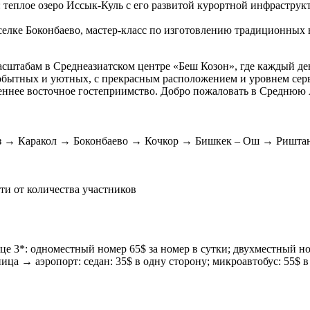
: теплое озеро Иссык-Куль с его развитой курортной инфрастру
селке Боконбаево, мастер-класс по изготовлению традиционных 
сштабам в Среднеазиатском центре «Беш Козон», где каждый ден
мобытных и уютных, с прекрасным расположением и уровнем сер
еннее восточное гостеприимство. Добро пожаловать в Среднюю
уз → Каракол → Боконбаево → Кочкор → Бишкек – Ош → Ришт
ти от количества участников
е 3*: одноместный номер 65$ за номер в сутки; двухместный но
ца → аэропорт: седан: 35$ в одну сторону; микроавтобус: 55$ в