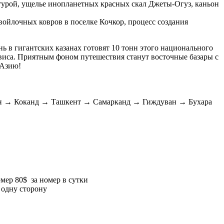
ктурой, ущелье инопланетных красных скал Джеты-Огуз, каньон
войлочных ковров в поселке Кочкор, процесс создания
ь в гигантских казанах готовят 10 тонн этого национального
виса. Приятным фоном путешествия станут восточные базары с
 Азию!
ан → Коканд → Ташкент → Самарканд → Гиждуван → Бухара
мер 80$ за номер в сутки
 одну сторону