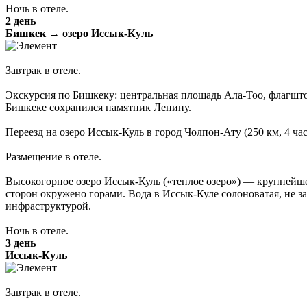
Ночь в отеле.
2 день
Бишкек → озеро Иссык-Куль
Завтрак в отеле.
Экскурсия по Бишкеку: центральная площадь Ала-Тоо, флагшто
Бишкеке сохранился памятник Ленину.
Переезд на озеро Иссык-Куль в город Чолпон-Ату (250 км, 4 час
Размещение в отеле.
Высокогорное озеро Иссык-Куль («теплое озеро») — крупнейшее
сторон окружено горами. Вода в Иссык-Куле солоноватая, не з
инфраструктурой.
Ночь в отеле.
3 день
Иссык-Куль
Завтрак в отеле.