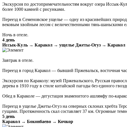
Экскурсия по достопримечательностям вокруг озера Иссык-Кул
более 1000 камней с рисунками.
Переезд в Семеновское ущелье — одну из красивейших природн
вековым хвойным лесом с величественными тянь-шаньскими е
Ночь в отеле.
4 день
Иссык-Куль → Каракол → ущелье Джеты-Огуз → Каракол
Завтрак в отеле.
Переезд в город Каракол — бывший Пржевальск, восточная част
Экскурсия по Караколу: музей Пржевальского, Русская правосл
дерева в 1910 году в стиле китайской пагоды без единого гвозд
Обед в Караколе — дегустация знаменитого ашлямфу по-каракол
Переезд в ущелье Джеты-Огуз на северных склонах хребта Тер
гущами. Протяженность скал составляет 37 км. Огромные темн
5 день
Каракол → Боконбаево → Кочкор