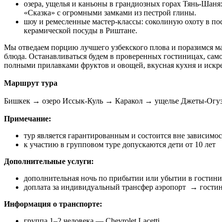
озера, ущелья и каньоны в грандиозных горах Тянь-Шаня
«Сказка» с огромными замками из пестрой глины.
шоу и ремесленные мастер-классы: соколиную охоту в по
керамической посуды в Риштане.
Мы отведаем порцию лучшего узбекского плова и поразимся ма
блюда. Останавливаться будем в проверенных гостиницах, са
полными прилавками фруктов и овощей, вкусная кухня и искр
Маршрут тура
Бишкек → озеро Иссык-Куль → Каракол → ущелье Джеты-Ог
Примечание:
тур является гарантированным и состоится вне зависимос
к участию в групповом туре допускаются дети от 10 лет
Дополнительные услуги:
дополнительная ночь по прибытии или убытии в гостиниц
доплата за индивидуальный трансфер аэропорт → гостини
Информация о транспорте:
группа 1–2 человека — Chevrolet Lacetti