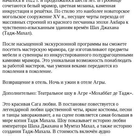
началось в 1622 г. и продолжалось шесть лет. В гробнице
сочетаются белый мрамор, цветная мозаика, каменная
инкрустация и решётки. По стилю это наиболее новаторское
могольское сооружение XV в., несущее черты перехода от
массивных строений из красного песчаника эпохи Акбара к
чувственно-изысканным зданиям времён Шах Джахана
(Тадж-Махал).
После насыщенной экскурсионной программы вы сможете
посетить мастерскую мрамора, где изготавливают предметы
мебели и сувениры из инкрустированного полудрагоценными
камнями мрамора. Это уникальная возможность понаблюдать
за работой мастеров, чьи умения веками передаются из
поколения в поколение.
Возвращение в отель. Ночь и ужин в отеле Агры.
Дополнительно: Театральное шоу в Агре «Мохаббат де Тадж».
Это красивая Сага любви. В постановке повествуется о
легендарной любви царственной четы, яркие костюмы, песни
и танцы завораживают, а на сцене появляется самая большая в
мире копия Тадж Махала. Шоу показывает историю любви
императора Шаха Джахана и Мумтаз Махал, а также историю
создания Тадж-Махала. В стоимость включён аудио