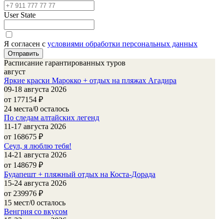
User State
Я согласен с
условиями обработки персональных данных
Расписание гарантированных туров
август
Яркие краски Марокко + отдых на пляжах Агадира
09-18 августа 2026
от 177154
₽
24 места/0 осталось
По следам алтайских легенд
11-17 августа 2026
от 168675
₽
Сеул, я люблю тебя!
14-21 августа 2026
от 148679
₽
Будапешт + пляжный отдых на Коста-Дорада
15-24 августа 2026
от 239976
₽
15 мест/0 осталось
Венгрия со вкусом