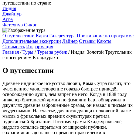
путешествии по стране
Индия
Джайпур
Агра
Фатехпур Сикри
О путешествии
Карта
Галерея тура
Проживание по программе
Дополнительные экскурсии
Лайнер
Отзывы
Каюты
Стоимость
Информация
Главная
/
Туры
/
Туры за рубеж
/
Индия. Золотой Треугольник
с посещением Кхаджурахо
О путешествии
Древнее индийское искусство любви, Кама Сутра гласит, что
чувственное удовлетворение гораздо быстрее приведёт
освобождению души, чем запрет на него. Когда в 1838 году
инженер британской армии по фамилии Барт обнаружил в
джунглях древние заброшенные храмы, он назвал в письме их
«чудесными». На счастье, для последующих поколений, даже
мысль о фривольных древних скульптурах претила
пуританской Британии. Поэтому храмы Кхаджурахо ещё,
надолго остались скрытыми от широкой публики,
сохранившись до нашего времени практически в