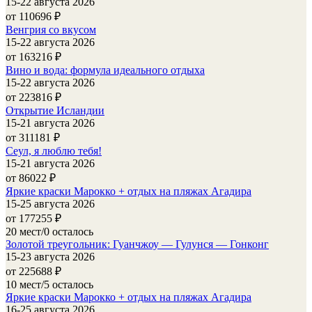
15-22 августа 2026
от 110696
₽
Венгрия со вкусом
15-22 августа 2026
от 163216
₽
Вино и вода: формула идеального отдыха
15-22 августа 2026
от 223816
₽
Открытие Исландии
15-21 августа 2026
от 311181
₽
Сеул, я люблю тебя!
15-21 августа 2026
от 86022
₽
Яркие краски Марокко + отдых на пляжах Агадира
15-25 августа 2026
от 177255
₽
20 мест/0 осталось
Золотой треугольник: Гуанчжоу — Гулунся — Гонконг
15-23 августа 2026
от 225688
₽
10 мест/5 осталось
Яркие краски Марокко + отдых на пляжах Агадира
16-25 августа 2026