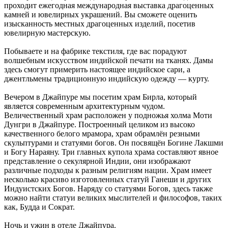
проходит ежегодная международная выставка драгоценных
камней и ювелирных украшений. Вы сможете оценить
изысканность местных драгоценных изделий, посетив
ювелирную мастерскую.
Побываете и на фабрике текстиля, где вас порадуют
волшебным искусством индийской печати на тканях. Дамы
здесь смогут примерить настоящее индийское сари, а
джентльмены традиционную индийскую одежду — курту.
Вечером в Джайпуре мы посетим храм Бирла, который
является современным архитектурным чудом.
Величественный храм расположен у подножья холма Моти
Дунгри в Джайпуре. Построенный целиком из высоко
качественного белого мрамора, храм обрамлён резными
скульптурами и статуями богов. Он посвящён Богине Лакшми
и Богу Нараяну. Три главных купола храма составляют явное
представление о секулярной Индии, они изображают
различные подходы к разным религиям нации. Храм имеет
несколько красиво изготовленных статуй Ганеши и других
Индуистских Богов. Наряду со статуями Богов, здесь также
можно найти статуи великих мыслителей и философов, таких
как, Будда и Сократ.
Ночь и ужин в отеле Джайпура.