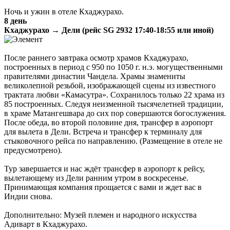
Ночь и ужин в отеле Кхаджурахо.
8 день
Кхаджурахо → Дели (рейс SG 2932 17:40-18:55 или иной)
После раннего завтрака осмотр храмов Кхаджурахо,
построенных в период с 950 по 1050 г. н.э. могущественными
правителями династии Чандела. Храмы знамениты
великолепной резьбой, изображающей сцены из известного
трактата любви «Камасутра». Сохранилось только 22 храма из
85 построенных. Следуя неизменной тысячелетней традиции,
в храме Матангешвара до сих пор совершаются богослужения.
После обеда, во второй половине дня, трансфер в аэропорт
для вылета в Дели. Встреча и трансфер к терминалу для
стыковочного рейса по направлению. (Размещение в отеле не
предусмотрено).
Тур завершается и нас ждёт трансфер в аэропорт к рейсу,
вылетающему из Дели ранним утром в воскресенье.
Принимающая компания прощается с вами и ждет вас в
Индии снова.
Дополнительно: Музей племен и народного искусства
Адиварт в Кхаджурахо.