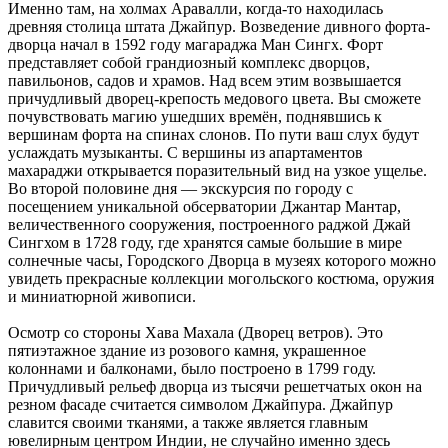
Именно там, на холмах Аравалли, когда-то находилась
древняя столица штата Джайпур. Возведение дивного форта-
дворца начал в 1592 году магараджа Ман Сингх. Форт
представляет собой грандиозный комплекс дворцов,
павильонов, садов и храмов. Над всем этим возвышается
причудливый дворец-крепость медового цвета. Вы сможете
почувствовать магию ушедших времён, поднявшись к
вершинам форта на спинах слонов. По пути ваш слух будут
услаждать музыканты. С вершины из апартаментов
махараджи открывается поразительный вид на узкое ущелье.
Во второй половине дня — экскурсия по городу с
посещением уникальной обсерватории Джантар Мантар,
величественного сооружения, построенного раджой Джай
Сингхом в 1728 году, где хранятся самые большие в мире
солнечные часы, Городского Дворца в музеях которого можно
увидеть прекрасные коллекции могольского костюма, оружия
и миниатюрной живописи.
Осмотр со стороны Хава Махала (Дворец ветров). Это
пятиэтажное здание из розового камня, украшенное
колоннами и балконами, было построено в 1799 году.
Причудливый рельеф дворца из тысячи решетчатых окон на
резном фасаде считается символом Джайпура. Джайпур
славится своими тканями, а также является главным
ювелирным центром Индии, не случайно именно здесь