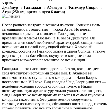
5 день
Джайпур → Галтаджи → Абанери → Фатехпур Сикри →
Агра (250 км, время в пути 6 часов)
После раннего завтрака выезжаем из отеля. Конечная цель
сегодняшнего путешествия — город Агра. Но первая
остановка в храмовом комплексе Галтаджи, также
прозванным Храмом Обезьян, в 10 км от Джайпура. Он
примечателен своей необычной архитектурой, священными
источниками и целой популяцией обезьян. Храмовый
комплекс состоит из Главного храма и храма Солнца, а также
ряда священных бассейнов, окунутся в которые сюда
приезжает множество паломников со всей Индии.
Галтаджи — это настоящее царство обезьян, которые здесь
себя чувствуют настоящими хозяевами. В Абанери вы
познакомитесь со ступенчатым колодцем — Чанд Баори,
построенным в VII веке. Вид колодца Чанд Баори удивляет —
подобные колодцы вообще строились только в Индии,
поэтому похожую архитектуру можно увидеть только здесь,
Чанд Баори же ко всему прочему является и самым глубоким
колодцем такого типа. Это удивительное сооружение,
состоящее из тысяч ступенек, сбегающих вниз, к воде, и очень
сложно поверить, что всё это громадное и гениальное