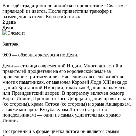
Вас ждёт традиционное индийское приветствие «Свагат» с
гирляндой из цветов. После приветствия трансфер и
размещение в отеле. Короткий отдых.
2 день
Дели
Завтрак.
9:00 — обзорная экскурсия по Дели.
Дели — столица современной Индии. Много династий и
правителей процветали на его королевской земле за
прошедшие три тысячи лет. Наследие их все ещё живёт во
многих памятниках, от мавзолея Королей Лоди XIII века до
зданий Британской Империи, таких как Здание парламента
или Президентский дворец. В программу включен осмотр
Ворот Индии, Президентского Дворца и здания правительства
(со стороны), храма Лотоса (со стороны) и храма Акшардхам,
а также минарета Кутуба. Храм Лотоса (закрыт по
понедельникам) — один из самых удивительных храмов
Индии.
Построенный в форме цветка лотоса он является самым