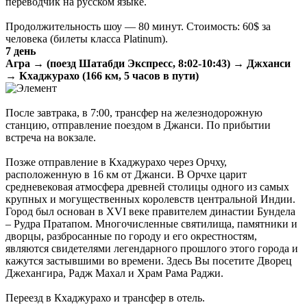
переводчик на русском языке.
Продолжительность шоу — 80 минут. Стоимость: 60$ за
человека (билеты класса Platinum).
7 день
Агра → (поезд Шатабди Экспресс, 8:02-10:43) → Джханси
→ Кхаджурахо (166 км, 5 часов в пути)
После завтрака, в 7:00, трансфер на железнодорожную
станцию, отправление поездом в Джанси. По прибытии
встреча на вокзале.
Позже отправление в Кхаджурахо через Орчху,
расположенную в 16 км от Джанси. В Орчхе царит
средневековая атмосфера древней столицы одного из самых
крупных и могущественных королевств центральной Индии.
Город был основан в XVI веке правителем династии Бундела
– Рудра Пратапом. Многочисленные святилища, памятники и
дворцы, разбросанные по городу и его окрестностям,
являются свидетелями легендарного прошлого этого города и
кажутся застывшими во времени. Здесь Вы посетите Дворец
Джехангира, Радж Махал и Храм Рама Раджи.
Переезд в Кхаджурахо и трансфер в отель.