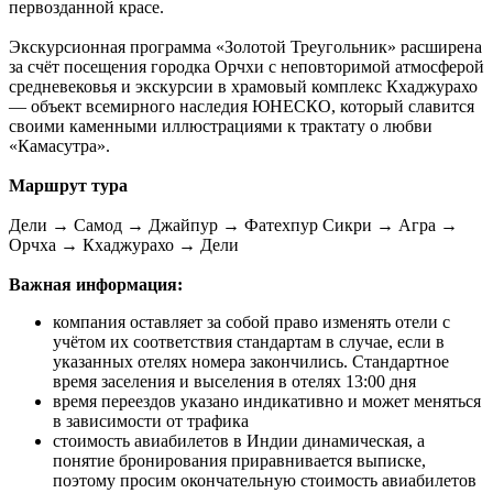
первозданной красе.
Экскурсионная программа «Золотой Треугольник» расширена
за счёт посещения городка Орчхи с неповторимой атмосферой
средневековья и экскурсии в храмовый комплекс Кхаджурахо
— объект всемирного наследия ЮНЕСКО, который славится
своими каменными иллюстрациями к трактату о любви
«Камасутра».
Маршрут тура
Дели → Самод → Джайпур → Фатехпур Сикри → Агра →
Орчха → Кхаджурахо → Дели
Важная информация:
компания оставляет за собой право изменять отели с
учётом их соответствия стандартам в случае, если в
указанных отелях номера закончились. Стандартное
время заселения и выселения в отелях 13:00 дня
время переездов указано индикативно и может меняться
в зависимости от трафика
стоимость авиабилетов в Индии динамическая, а
понятие бронирования приравнивается выписке,
поэтому просим окончательную стоимость авиабилетов