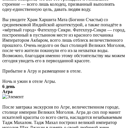
строение — всего лишь колодец, призванный выполнять
одну-единственную цель, давать людям воду.
Вы увидите Храм Харшита Мата (Богини Счастья) со
средневековой Индийской архитектурой, а также попадёте в
«мёртвый город» Фатехпур Сикри. Фатехпур-Сикри — город,
построенный в пустынном месте из красного песчаника
Императором Акбаром, всего лишь отблеск величественного
прошлого. Очень недолго он был столицей Великих Моголов,
после чего жители покинули его из-за нехватки воды.
Возможно, благодаря именно этому обстоятельству мы можем
сегодня увидеть его в первозданной красоте.
Прибытие в Агру и размещение в отеле.
Ночь и ужин в отеле Агры.
6 день
Агра
После завтрака экскурсия по Агре, величественном городе,
столице империи Великих Моголов. Агра до сих пор манит
искателей красоты со всего света, насладится незабываемым
Тадж Махалом. Тадж Махал построил великий император
моголов Шах Джахан в память о своей любимой жене