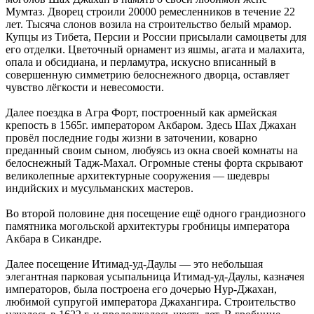
Мумтаз. Дворец строили 20000 ремесленников в течение 22
лет. Тысяча слонов возила на строительство белый мрамор.
Купцы из Тибета, Персии и России присылали самоцветы для
его отделки. Цветочный орнамент из яшмы, агата и малахита,
опала и обсидиана, и перламутра, искусно вписанный в
совершенную симметрию белоснежного дворца, оставляет
чувство лёгкости и невесомости.
Далее поездка в Агра Форт, построенный как армейская
крепость в 1565г. императором Акбаром. Здесь Шах Джахан
провёл последние годы жизни в заточении, коварно
преданный своим сыном, любуясь из окна своей комнаты на
белоснежный Тадж-Махал. Огромные стены форта скрывают
великолепные архитектурные сооружения — шедевры
индийских и мусульманских мастеров.
Во второй половине дня посещение ещё одного грандиозного
памятника могольской архитектуры гробницы императора
Акбара в Сикандре.
Далее посещение Итимад-уд-Даулы — это небольшая
элегантная парковая усыпальница Итимад-уд-Даулы, казначея
императоров, была построена его дочерью Нур-Джахан,
любимой супругой императора Джахангира. Строительство