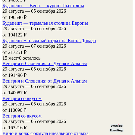
Будапешт — Вена — курорт Пьештяны
29 августа — 05 сентября 2026
от 196546
₽
Будапешт — термальная столица Европы
29 августа — 05 сентября 2026
от 194122
₽
Будапешт + пляжный отдых на Коста-Дорада
29 августа — 07 сентября 2026
от 217251
₽
15 мест/0 осталось
Венгрия и Словения: от Дуная к Альпам
29 августа — 05 сентября 2026
от 191496
₽
Венгрия и Словения: от Дуная к Альпам
29 августа — 05 сентября 2026
от 140087
₽
Венгрия со вкусом
29 августа — 05 сентября 2026
от 110696
₽
Венгрия со вкусом
29 августа — 05 сентября 2026
от 163216
₽
Loading\
Loading
Вино и вода: формула идеального отдыха