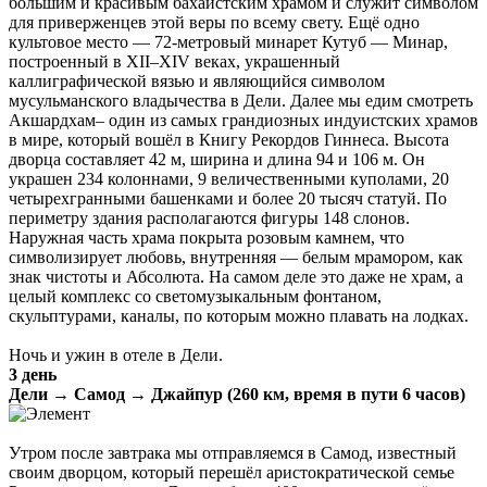
большим и красивым бахаистским храмом и служит символом
для приверженцев этой веры по всему свету. Ещё одно
культовое место — 72-метровый минарет Кутуб — Минар,
построенный в XII–XIV веках, украшенный
каллиграфической вязью и являющийся символом
мусульманского владычества в Дели. Далее мы едим смотреть
Акшардхам– один из самых грандиозных индуистских храмов
в мире, который вошёл в Книгу Рекордов Гиннеса. Высота
дворца составляет 42 м, ширина и длина 94 и 106 м. Он
украшен 234 колоннами, 9 величественными куполами, 20
четырехгранными башенками и более 20 тысяч статуй. По
периметру здания располагаются фигуры 148 слонов.
Наружная часть храма покрыта розовым камнем, что
символизирует любовь, внутренняя — белым мрамором, как
знак чистоты и Абсолюта. На самом деле это даже не храм, а
целый комплекс со светомузыкальным фонтаном,
скульптурами, каналы, по которым можно плавать на лодках.
Ночь и ужин в отеле в Дели.
3 день
Дели → Самод → Джайпур (260 км, время в пути 6 часов)
Утром после завтрака мы отправляемся в Самод, известный
своим дворцом, который перешёл аристократической семье