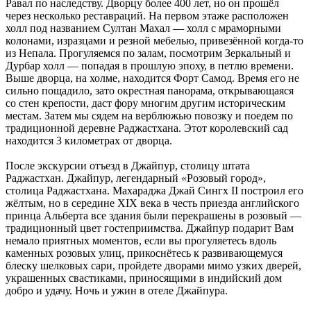
Равал по наследству. Дворцу более 400 лет, но он прошёл
через несколько реставраций. На первом этаже расположен
холл под названием Султан Махал — холл с мраморными
колонами, изразцами и резной мебелью, привезённой когда-то
из Непала. Прогуляемся по залам, посмотрим Зеркальный и
Дурбар холл — попадая в прошлую эпоху, в петлю времени.
Выше дворца, на холме, находится Форт Самод. Время его не
сильно пощадило, зато окрестная панорама, открывающаяся
со стен крепости, даст фору многим другим историческим
местам. Затем мы сядем на верблюжью повозку и поедем по
традиционной деревне Раджастханa. Этот королевский сад
находится 3 километрах от дворца.
После экскурсии отъезд в Джайпур, столицу штата
Раджастхан. Джайпур, легендарный «Розовый город»,
столица Раджастхана. Махараджа Джай Сингх II построил его
жёлтым, но в середине XIX века в честь приезда английского
принца Альберта все здания были перекрашены в розовый —
традиционный цвет гостеприимства. Джайпур подарит Вам
немало приятных моментов, если вы прогуляетесь вдоль
каменных розовых улиц, прикоснётесь к развивающемуся
блеску шелковых сари, пройдете дворами мимо узких дверей,
украшенных свастиками, приносящими в индийский дом
добро и удачу. Ночь и ужин в отеле Джайпура.