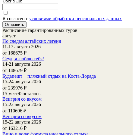
User State
Я согласен с
условиями обработки персональных данных
Расписание гарантированных туров
август
По следам алтайских легенд
11-17 августа 2026
от 168675
₽
Сеул, я люблю тебя!
14-21 августа 2026
от 148679
₽
Будапешт + пляжный отдых на Коста-Дорада
15-24 августа 2026
от 239976
₽
15 мест/0 осталось
Венгрия со вкусом
15-22 августа 2026
от 110696
₽
Венгрия со вкусом
15-22 августа 2026
от 163216
₽
Вино и вода: формула идеального отдыха