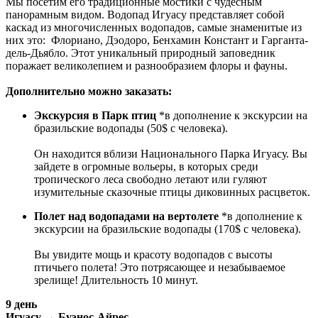
Мы посетим его традиционные мостики с чудесным
панорамным видом. Водопад Игуасу представляет собой
каскад из многочисленных водопадов, самые знаменитые из
них это: Флориано, Дэодоро, Бенхамин Констант и Гарганта-
дель-Дьябло. Этот уникальный природный заповедник
поражает великолепием и разнообразием флоры и фауны.
Дополнительно можно заказать:
Экскурсия в Парк птиц
*в дополнение к экскурсии на
бразильские водопады (50$ с человека).
Он находится вблизи Национального Парка Игуасу. Вы
зайдете в огромные вольеры, в которых среди
тропического леса свободно летают или гуляют
изумительные сказочные птицы диковинных расцветок.
Полет над водопадами на вертолете
*в дополнение к
экскурсии на бразильские водопады (170$ с человека).
Вы увидите мощь и красоту водопадов с высоты
птичьего полета! Это потрясающее и незабываемое
зрелище! Длительность 10 минут.
9 день
Игуасу → Буэнос-Айрес