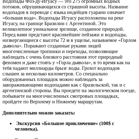
Водопады Фоз-ду-Игуасу — это 275 огромных водных
потоков, обрушивающихся со страшной высоты. Название
водопадов в переводе с языка индейцев гуарани означает
«большая вода». Водопады Игуасу расположены на реке
Игуасу, на границе Бразилии с Аргентиной. Это
великолепное уникальное зрелище, созданное природой.
Перед вами предстают красивейшие пейзажи и водопады,
низвергающиеся с высоты 72 м в ущелье, называемое «Горлом
дьявола». Поражают созданные руками людей
многочисленные тропинки и переходы, позволяющие
наблюдать с очень близкого расстояния этот природный
феномен и даже стоять у «Горла дьявола», в то время как на
тебя падают миллиарды брызг воды. Грохот водопадов
слышен за несколько километров. Со специально
оборудованных площадок можно наблюдать за
завораживающими водопадами как с бразильской, так и с
аргентинской стороны. Вы проедете на экологическом поезде,
побываете на многочисленных смотровых площадках,
пройдете по Верхнему и Нижнему маршрутам.
Дополнительно можно заказать:
Экскурсия «Большое приключение» (100$ с
человека).