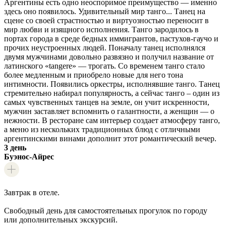
Аргентины есть одно неоспоримое преимущество — именно
здесь оно появилось. Удивительный мир танго... Танец на
сцене со своей страстностью и виртуозностью переносит в
мир любви и изящного исполнения. Танго зародилось в
портах города в среде бедных иммигрантов, пастухов-гаучо и
прочих неустроенных людей. Поначалу танец исполнялся
двумя мужчинами довольно развязно и получил название от
латинского «tangere» — трогать. Со временем танго стало
более медленным и приобрело новые для него тона
интимности. Появились оркестры, исполнявшие танго. Танец
стремительно набирал популярность, а сейчас танго – один из
самых чувственных танцев на земле, он учит искренности,
мужчин заставляет вспомнить о галантности, а женщин — о
нежности. В ресторане сам интерьер создает атмосферу танго,
а меню из нескольких традиционных блюд с отличными
аргентинскими винами дополнит этот романтический вечер.
3 день
Буэнос-Айрес
Завтрак в отеле.
Свободный день для самостоятельных прогулок по городу
или дополнительных экскурсий.