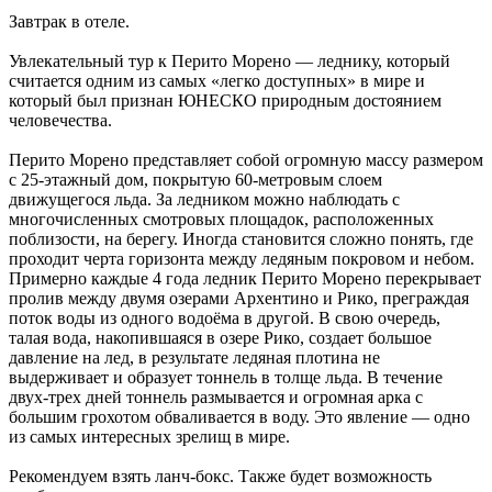
Завтрак в отеле.
Увлекательный тур к Перито Морено — леднику, который
считается одним из самых «легко доступных» в мире и
который был признан ЮНЕСКО природным достоянием
человечества.
Перито Морено представляет собой огромную массу размером
с 25-этажный дом, покрытую 60-метровым слоем
движущегося льда. За ледником можно наблюдать с
многочисленных смотровых площадок, расположенных
поблизости, на берегу. Иногда становится сложно понять, где
проходит черта горизонта между ледяным покровом и небом.
Примерно каждые 4 года ледник Перито Морено перекрывает
пролив между двумя озерами Архентино и Рико, преграждая
поток воды из одного водоёма в другой. В свою очередь,
талая вода, накопившаяся в озере Рико, создает большое
давление на лед, в результате ледяная плотина не
выдерживает и образует тоннель в толще льда. В течение
двух-трех дней тоннель размывается и огромная арка с
большим грохотом обваливается в воду. Это явление — одно
из самых интересных зрелищ в мире.
Рекомендуем взять ланч-бокс. Также будет возможность