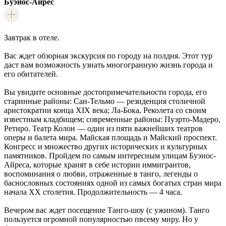
Буэнос-Айрес
Завтрак в отеле.
Вас ждет обзорная экскурсия по городу на полдня. Этот тур
даст вам возможность узнать многогранную жизнь города и
его обитателей.
Вы увидите основные достопримечательности города, его
старинные районы: Сан-Тельмо — резиденция столичной
аристократии конца XIX века; Ла-Бока, Реколета со своим
известным кладбищем; современные районы: Пуэрто-Мадеро,
Ретиро. Театр Колон — один из пяти важнейших театров
оперы и балета мира. Майская площадь и Майский проспект.
Конгресс и множество других исторических и культурных
памятников. Пройдем по самым интересным улицам Буэнос-
Айреса, которые хранят в себе истории иммигрантов,
воспоминания о любви, отраженные в танго, легенды о
баснословных состояниях одной из самых богатых стран мира
начала ХХ столетия. Продолжительность — 4 часа.
Вечером вас ждет посещение Танго-шоу (с ужином). Танго
пользуется огромной популярностью пвсему миру. Но у