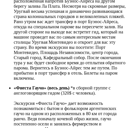
расположенная напротив Буэнос-Айреса на другом
берегу залива Ла Плата. Несмотря на скромные размеры,
Уругвай весьма успешная и динамично развивающаяся
страна колониальных городков и великолепных пляжей.
Рано утром вас ждет трансфер в порт Буэнос-Айреса,
откуда на специальном пароме вы пересечете залив. На
другой стороне на выходе вас встретит гид, который на
машине проведет вас по самым интересным местам
столицы Уругвая Монтевидео и откроет для вас эту
страну. Во время экскурсии вы посетите: Порт
Монтевидео, Площадь Независимости, центр города,
Старый город, Кафедральный собор. После окончания
тура у вас будет свободное время до отплытия обратного
парома. Вернетесь в Буэнос-Айрес тем же путем. По
прибытии в порт трансфер в отель. Билеты на паром
включены.
«Фиеста Гаучо» (весь день)
*в сборной группе с
англоговорящим гидом (320$ с человека).
Экскурсия «Фиеста Гаучо» дает возможность
познакомиться с бытом и фольклором аргентинских
гаучо на одном из расположенных в 80 км от города
ранчо. Ведя поначалу кочевой образ жизни, гаучо
постепенно осели и занялись фермерством и