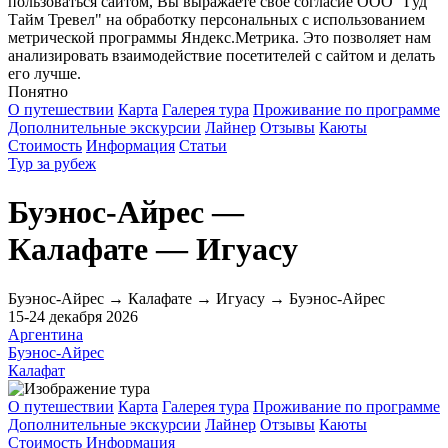
пользоваться сайтом, Вы выражаете свое согласие ООО "Гуд
Тайм Тревел" на обработку персональных с использованием
метрической программы Яндекс.Метрика. Это позволяет нам
анализировать взаимодействие посетителей с сайтом и делать
его лучше.
Понятно
О путешествии
Карта
Галерея тура
Проживание по программе
Дополнительные экскурсии
Лайнер
Отзывы
Каюты
Стоимость
Информация
Статьи
Тур за рубеж
Буэнос-Айрес —
Калафате — Игуасу
Буэнос-Айрес → Калафате → Игуасу → Буэнос-Айрес
15-24 декабря 2026
Аргентина
Буэнос-Айрес
Калафат
О путешествии
Карта
Галерея тура
Проживание по программе
Дополнительные экскурсии
Лайнер
Отзывы
Каюты
Стоимость
Информация