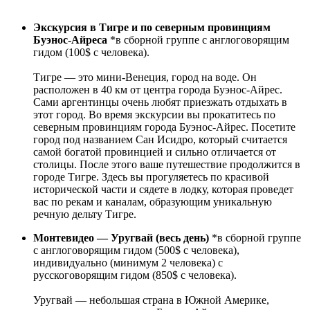
Экскурсия в Тигре и по северным провинциям
Буэнос-Айреса
*в сборной группе с англоговорящим
гидом (100$ с человека).
Тигре — это мини-Венеция, город на воде. Он
расположен в 40 км от центра города Буэнос-Айрес.
Сами аргентинцы очень любят приезжать отдыхать в
этот город. Во время экскурсии вы прокатитесь по
северным провинциям города Буэнос-Айрес. Посетите
город под названием Сан Исидро, который считается
самой богатой провинцией и сильно отличается от
столицы. После этого ваше путешествие продолжится в
городе Тигре. Здесь вы прогуляетесь по красивой
исторической части и сядете в лодку, которая проведет
вас по рекам и каналам, образующим уникальную
речную дельту Тигре.
Монтевидео — Уругвай (весь день)
*в сборной группе
с англоговорящим гидом (500$ с человека),
индивидуально (минимум 2 человека) с
русскоговорящим гидом (850$ с человека).
Уругвай — небольшая страна в Южной Америке,