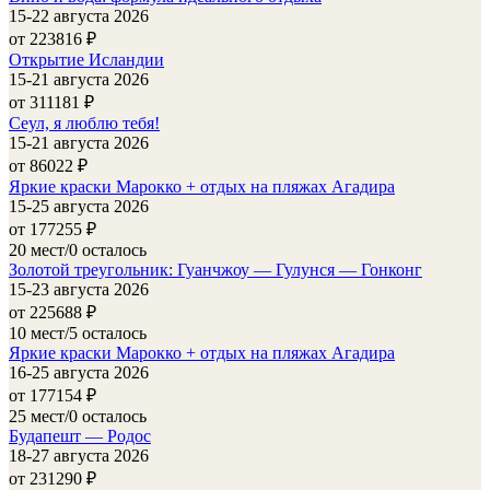
15-22 августа 2026
от 223816
₽
Открытие Исландии
15-21 августа 2026
от 311181
₽
Сеул, я люблю тебя!
15-21 августа 2026
от 86022
₽
Яркие краски Марокко + отдых на пляжах Агадира
15-25 августа 2026
от 177255
₽
20 мест/0 осталось
Золотой треугольник: Гуанчжоу — Гулунся — Гонконг
15-23 августа 2026
от 225688
₽
10 мест/5 осталось
Яркие краски Марокко + отдых на пляжах Агадира
16-25 августа 2026
от 177154
₽
25 мест/0 осталось
Будапешт — Родос
18-27 августа 2026
от 231290
₽