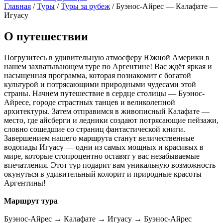
Главная
/
Туры
/
Туры за рубеж
/
Буэнос-Айрес — Калафате —
Игуасу
О путешествии
Погрузитесь в удивительную атмосферу Южной Америки в
нашем захватывающем туре по Аргентине! Вас ждёт яркая и
насыщенная программа, которая познакомит с богатой
культурой и потрясающими природными чудесами этой
страны. Начнем путешествие в сердце столицы — Буэнос-
Айресе, городe страстных танцев и великолепной
архитектуры. Затем отправимся в живописный Калафате —
место, где айсберги и ледники создают потрясающие пейзажи,
словно сошедшие со страниц фантастической книги.
Завершением нашего маршрута станут величественные
водопады Игуасу — одни из самых мощных и красивых в
мире, которые стопроцентно оставят у вас незабываемые
впечатления. Этот тур подарит вам уникальную возможность
окунуться в удивительный колорит и природные красоты
Аргентины!
Маршрут тура
Буэнос-Айрес → Калафате → Игуасу → Буэнос-Айрес