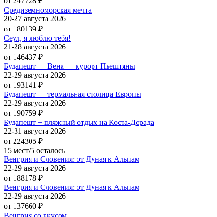
от 247728
₽
Средиземноморская мечта
20-27 августа 2026
от 180139
₽
Сеул, я люблю тебя!
21-28 августа 2026
от 146437
₽
Будапешт — Вена — курорт Пьештяны
22-29 августа 2026
от 193141
₽
Будапешт — термальная столица Европы
22-29 августа 2026
от 190759
₽
Будапешт + пляжный отдых на Коста-Дорада
22-31 августа 2026
от 224305
₽
15 мест/5 осталось
Венгрия и Словения: от Дуная к Альпам
22-29 августа 2026
от 188178
₽
Венгрия и Словения: от Дуная к Альпам
22-29 августа 2026
от 137660
₽
Венгрия со вкусом