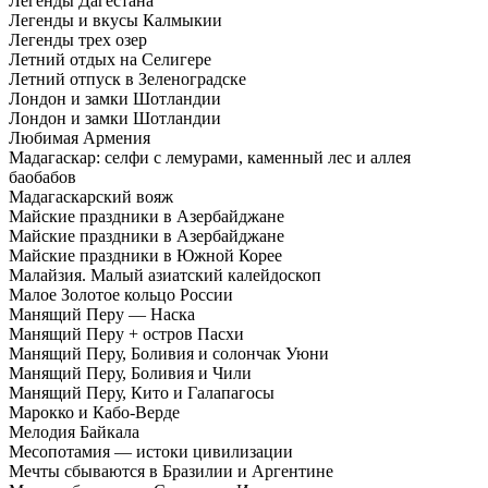
Легенды Дагестана
Легенды и вкусы Калмыкии
Легенды трех озер
Летний отдых на Селигере
Летний отпуск в Зеленоградске
Лондон и замки Шотландии
Лондон и замки Шотландии
Любимая Армения
Мадагаскар: селфи с лемурами, каменный лес и аллея
баобабов
Мадагаскарский вояж
Майские праздники в Азербайджане
Майские праздники в Азербайджане
Майские праздники в Южной Корее
Малайзия. Малый азиатский калейдоскоп
Малое Золотое кольцо России
Манящий Перу — Наска
Манящий Перу + остров Пасхи
Манящий Перу, Боливия и солончак Уюни
Манящий Перу, Боливия и Чили
Манящий Перу, Кито и Галапагосы
Марокко и Кабо-Верде
Мелодия Байкала
Месопотамия — истоки цивилизации
Мечты сбываются в Бразилии и Аргентине