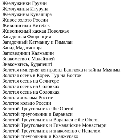
Жемчужинки Грузии
Жемчужины Итурупа
Жемчужины Кунашира
Живое золото России
Живописный Витебск
Живописный каскад Поволжья
Загадочная Флоренция
Загадочный Катманду и Гималаи
Запад Мадагаскара
Заповедники Калмыкии
Знакомство с Малайзией
Знакомьтесь, Будапешт!
Золотая империя: контрасты Бангкока и тайны Мьянмы
Золотая осень в Корее. Тур на Восток
Золотая осень на Селигере
Золотая осень на Соловках
Золотая осень на Соловках
Золотая хохлома России
Золотое кольцо России
Золотой Треугольник c the Oberoi
Золотой треугольник и Варанаси
Золотой Треугольник и Варанаси c the Oberoi
Золотой Треугольник и Гималайские Монастыри
Золотой Треугольник и знакомство с Непалом
Золотой треугольник и Кхаджурахо