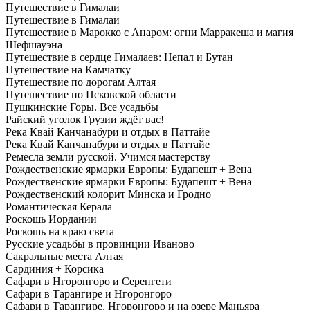
Путешествие в Гималаи
Путешествие в Гималаи
Путешествие в Марокко с Анаром: огни Марракеша и магия
Шефшауэна
Путешествие в сердце Гималаев: Непал и Бутан
Путешествие на Камчатку
Путешествие по дорогам Алтая
Путешествие по Псковской области
Пушкинские Горы. Все усадьбы
Райский уголок Грузии ждёт вас!
Река Квай Канчанабури и отдых в Паттайе
Река Квай Канчанабури и отдых в Паттайе
Ремесла земли русской. Учимся мастерству
Рождественские ярмарки Европы: Будапешт + Вена
Рождественские ярмарки Европы: Будапешт + Вена
Рождественский колорит Минска и Гродно
Романтическая Керала
Роскошь Иордании
Роскошь на краю света
Русские усадьбы в провинции Иваново
Сакральные места Алтая
Сардиния + Корсика
Сафари в Нгоронгоро и Серенгети
Сафари в Тарангире и Нгоронгоро
Сафари в Тарангире, Нгоронгоро и на озере Маньяра