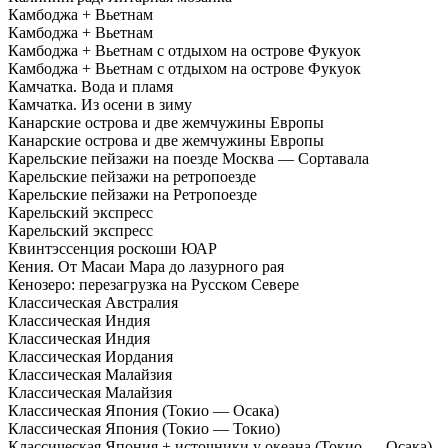
Камбоджа + Вьетнам
Камбоджа + Вьетнам
Камбоджа + Вьетнам с отдыхом на острове Фукуок
Камбоджа + Вьетнам с отдыхом на острове Фукуок
Камчатка. Вода и пламя
Камчатка. Из осени в зиму
Канарские острова и две жемчужины Европы
Канарские острова и две жемчужины Европы
Карельские пейзажи на поезде Москва — Сортавала
Карельские пейзажи на ретропоезде
Карельские пейзажи на Ретропоезде
Карельский экспресс
Карельский экспресс
Квинтэссенция роскоши ЮАР
Кения. От Масаи Мара до лазурного рая
Кенозеро: перезагрузка на Русском Севере
Классическая Австралия
Классическая Индия
Классическая Индия
Классическая Иордания
Классическая Малайзия
Классическая Малайзия
Классическая Япония (Токио — Осака)
Классическая Япония (Токио — Токио)
Классическая Япония + источники у океана (Токио — Осака)