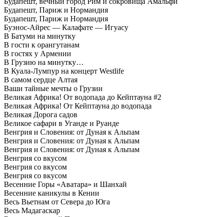
Будапешт, вечный город Рим и сокровища Амальфи
Будапешт, Париж и Нормандия
Будапешт, Париж и Нормандия
Буэнос-Айрес — Калафате — Игуасу
В Батуми на минутку
В гости к орангутанам
В гостях у Армении
В Грузию на минутку…
В Куала-Лумпур на концерт Westlife
В самом сердце Алтая
Ваши тайные мечты о Грузии
Великая Африка! От водопада до Кейптауна #2
Великая Африка! От Кейптауна до водопада
Великая Дорога садов
Великое сафари в Уганде и Руанде
Венгрия и Словения: от Дуная к Альпам
Венгрия и Словения: от Дуная к Альпам
Венгрия и Словения: от Дуная к Альпам
Венгрия со вкусом
Венгрия со вкусом
Венгрия со вкусом
Весенние Горы «Аватара» и Шанхай
Весенние каникулы в Кении
Весь Вьетнам от Севера до Юга
Весь Мадагаскар