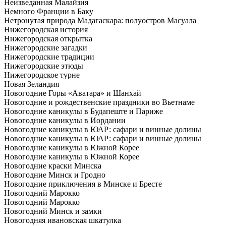
Неизведанная Малайзия
Немного Франции в Баку
Нетронутая природа Мадагаскара: полуостров Масуала
Нижегородская история
Нижегородская открытка
Нижегородские загадки
Нижегородские традиции
Нижегородские этюды
Нижегородское турне
Новая Зеландия
Новогодние Горы «Аватара» и Шанхай
Новогодние и рождественские праздники во Вьетнаме
Новогодние каникулы в Будапеште и Париже
Новогодние каникулы в Иордании
Новогодние каникулы в ЮАР: сафари и винные долины
Новогодние каникулы в ЮАР: сафари и винные долины
Новогодние каникулы в Южной Корее
Новогодние каникулы в Южной Корее
Новогодние краски Минска
Новогодние Минск и Гродно
Новогодние приключения в Минске и Бресте
Новогодний Марокко
Новогодний Марокко
Новогодний Минск и замки
Новогодняя ивановская шкатулка