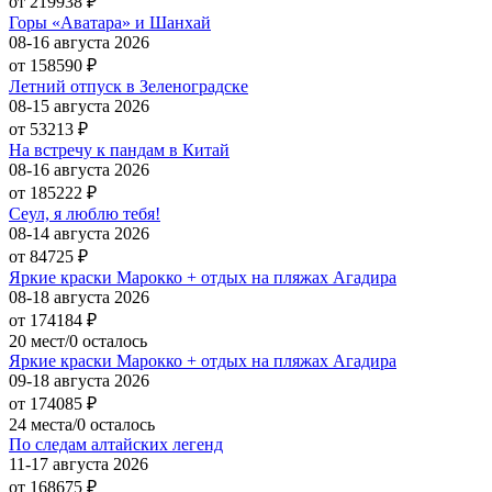
от 219938
₽
Горы «Аватара» и Шанхай
08-16 августа 2026
от 158590
₽
Летний отпуск в Зеленоградске
08-15 августа 2026
от 53213
₽
На встречу к пандам в Китай
08-16 августа 2026
от 185222
₽
Сеул, я люблю тебя!
08-14 августа 2026
от 84725
₽
Яркие краски Марокко + отдых на пляжах Агадира
08-18 августа 2026
от 174184
₽
20 мест/0 осталось
Яркие краски Марокко + отдых на пляжах Агадира
09-18 августа 2026
от 174085
₽
24 места/0 осталось
По следам алтайских легенд
11-17 августа 2026
от 168675
₽