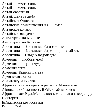
Алтай — место силы
Алтай — место силы
Алтай обзорный
Алтай. День за днём
Алтайская Одиссея
Алтайские приключения Ая + Чемал
Алтайское кольцо
Алтайское ожерелье
Антистресс на Байкале
Антистресс на Байкале
Аргентина — Бразилия: лёд и солнце
Аргентина — Бразилия: лёд, солнце и край земли
Аргентина. От льда к водопадам
Армения — любовь моя!
Армения — страна чудес
Армения лайт
Армения. Крылья Татева
Армянская сказка
Архитектура Востока
Африканский экспресс и релакс в Мозамбике
Африканский экспресс: ЮАР, Замбия, Ботсвана
Африканское Роуд-Муви: сквозь солончаки к водопаду
Виктория
Байкальская кругосветка
Баку — Губа