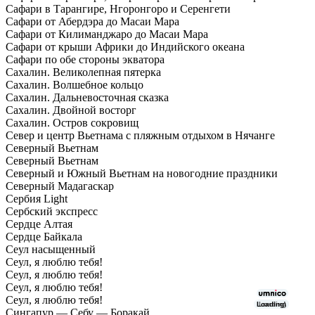
Сафари в Тарангире, Нгоронгоро и Серенгети
Сафари от Абердэра до Масаи Мара
Сафари от Килиманджаро до Масаи Мара
Сафари от крыши Африки до Индийского океана
Сафари по обе стороны экватора
Сахалин. Великолепная пятерка
Сахалин. Волшебное кольцо
Сахалин. Дальневосточная сказка
Сахалин. Двойной восторг
Сахалин. Остров сокровищ
Север и центр Вьетнама с пляжным отдыхом в Нячанге
Северный Вьетнам
Северный Вьетнам
Северный и Южный Вьетнам на новогодние праздники
Северный Мадагаскар
Сербия Light
Сербский экспресс
Сердце Алтая
Сердце Байкала
Сеул насыщенный
Сеул, я люблю тебя!
Сеул, я люблю тебя!
Сеул, я люблю тебя!
Сеул, я люблю тебя!
Loading\
Loading
Сингапур — Себу — Боракай