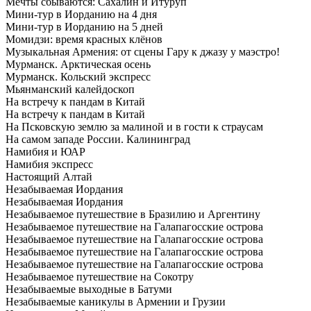
Мечты сбываются: Сахалин и Итуруп
Мини-тур в Иорданию на 4 дня
Мини-тур в Иорданию на 5 дней
Момидзи: время красных клёнов
Музыкальная Армения: от сцены Гару к джазу у маэстро!
Мурманск. Арктическая осень
Мурманск. Кольский экспресс
Мьянманский калейдоскоп
На встречу к пандам в Китай
На встречу к пандам в Китай
На Псковскую землю за малиной и в гости к страусам
На самом западе России. Калининград
Намибия и ЮАР
Намибия экспресс
Настоящий Алтай
Незабываемая Иордания
Незабываемая Иордания
Незабываемое путешествие в Бразилию и Аргентину
Незабываемое путешествие на Галапагосские острова
Незабываемое путешествие на Галапагосские острова
Незабываемое путешествие на Галапагосские острова
Незабываемое путешествие на Галапагосские острова
Незабываемое путешествие на Сокотру
Незабываемые выходные в Батуми
Незабываемые каникулы в Армении и Грузии