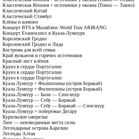
Классическая Япония + источники у океана (Токио — Токио)
Классический Китай
Классический Стамбул
Клёны и кимоно
Концерт BTS в Малайзии: World Tour ARIRANG
Концерт Evanescence в Куала-Лумпуре
Королевский Гродно
Королевский Гродно и Лида
Кострома для всей семьи
Край вулканов и горячих источников
Красный лист клёнов
Круиз в сердце Португалии
Круиз в сердце Португалии
Круиз в сердце Португалии
Куала Лумпур + Филиппины (остров Боракай)
Куала Лумпур + Филиппины (остров Боракай)
Куала-Лумпур — Бали — Сингапур
Куала-Лумпур — Себу — Боракай
Куала-Лумпур — Себу — Боракай — Сингапур
Куала-Лумпур + побережье Десару
Курильское ожерелье
Лаос — неизведанные места силы
Легендарные острова Карелии
Легенды Алтая