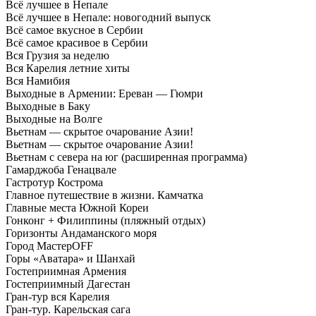
Всё лучшее в Непале
Всё лучшее в Непале: новогодний выпуск
Всё самое вкусное в Сербии
Всё самое красивое в Сербии
Вся Грузия за неделю
Вся Карелия летние хиты
Вся Намибия
Выходные в Армении: Ереван — Гюмри
Выходные в Баку
Выходные на Волге
Вьетнам — скрытое очарование Азии!
Вьетнам — скрытое очарование Азии!
Вьетнам с севера на юг (расширенная программа)
Гамарджоба Генацвале
Гастротур Кострома
Главное путешествие в жизни. Камчатка
Главные места Южной Кореи
Гонконг + Филиппины (пляжный отдых)
Горизонты Андаманского моря
Город МастерOFF
Горы «Аватара» и Шанхай
Гостеприимная Армения
Гостеприимный Дагестан
Гран-тур вся Карелия
Гран-тур. Карельская сага