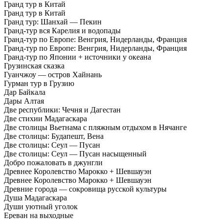
Гранд тур в Китай
Гранд тур в Китай
Гранд тур: Шанхай — Пекин
Гранд-тур вся Карелия и водопады
Гранд-тур по Европе: Венгрия, Нидерланды, Франция
Гранд-тур по Европе: Венгрия, Нидерланды, Франция
Гранд-тур по Японии + источники у океана
Грузинская сказка
Гуанчжоу — остров Хайнань
Гурман тур в Грузию
Дар Байкала
Дары Алтая
Две республики: Чечня и Дагестан
Две стихии Мадагаскара
Две столицы Вьетнама с пляжным отдыхом в Нячанге
Две столицы: Будапешт, Вена
Две столицы: Сеул — Пусан
Две столицы: Сеул — Пусан насыщенный
Добро пожаловать в джунгли
Древнее Королевство Марокко + Шевшауэн
Древнее Королевство Марокко + Шевшауэн
Древние города — сокровища русской культуры
Душа Мадагаскара
Души уютный уголок
Ереван на выходные