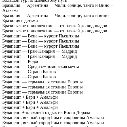
Большой тур по Шелковому пути
Бразилия — Аргентина — Чили: cолнце, танго и Вино +
Атакама
Бразилия — Аргентина — Чили: солнце, танго и вино
Бразилия с детьми
Бразильское приключение — от пляжей до водопадов
Бразильское приключение — от пляжей до водопадов
Будапешт — Вена — курорт Пьештяны
Будапешт — Вена — курорт Пьештяны
Будапешт — Вена — курорт Пьештяны
Будапешт — Гран-Канария — Мадрид
Будапешт — Гран-Канария — Мадрид
Будапешт — Родос
Будапешт — Средиземноморская мечта
Будапешт — Страна Басков
Будапешт — Страна Басков
Будапешт — термальная столица Европы
Будапешт — термальная столица Европы
Будапешт — термальная столица Европы
Будапешт + Бари + Амальфи
Будапешт + Бари + Амальфи
Будапешт + Бари + Амальфи
Будапешт + пляжный отдых на Коста-Дорада
Будапешт, вечный город Рим и сокровища Амальфи
Будапешт, вечный город Рим и сокровища Амальфи