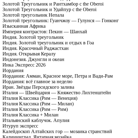
Золотой Треугольник и Рантхамбор c the Oberoi
Золотой Треугольник и Удайпур c the Oberoi
Золотой треугольник Непала
Золотой треугольник: Гуанчжоу — Гулунся — Гонконг
Изысканная Африка
Империя контрастов: Пекин — Шанхай
Индия. Золотой треугольник
Индия. Золотой треугольник и отдых в Гоа
Индия. Красочный Раджастхан
Индия. Открывая Кералу
Индонезия. Джунгли и океан
Инка Экспресс 2026
Иордания
Иордания: Амман, Красное море, Петра и Вади-Рам
Иордания: всё главное за неделю
Иран. Звёзды Персидского залива
Италия — Швейцария — Княжество Лихтенштейн
Италия Классика (Рим — Венеция)
Италия Классика (Рим — Милан)
Италия Классика (Рим — Рим)
Италия Классика + Милан
Итальянский каблучок. Апулия
Итуруп экспресс
Калейдоскоп Алтайских гор — мозаика странствий
Калининград. Янтарная мозайка