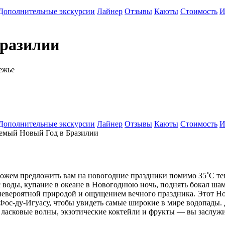
Дополнительные экскурсии
Лайнер
Отзывы
Каюты
Стоимость
И
разилии
режье
Дополнительные экскурсии
Лайнер
Отзывы
Каюты
Стоимость
И
емый Новый Год в Бразилии
ожем предложить вам на новогодние праздники помимо 35˚С теп
с воды, купание в океане в Новогоднюю ночь, поднять бокал шам
го невероятной природой и ощущением вечного праздника. Этот 
ос-ду-Игуасу, чтобы увидеть самые широкие в мире водопады. Д
, ласковые волны, экзотические коктейли и фрукты — вы заслуж