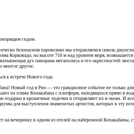
оговорящим гидом.
ически безопасном паровозике мы отправляемся сквозь джунгли
ма Корковадо, на высоте 710 м над уровнем моря, возвышается 
ватывающая дух панорама мегаполиса и его окрестностей: моста 
и многое другое.
ся к встрече Нового года.
на! Новый год в Рио — это грандиозное событие не только для 
скают на пляже Копакабана с платформ, находящихся прямо в во
 подарки в крошечные лодочки и отправляют их в океан. И все
диумы для выступления знаменитых артистов, которых в эту н
на вечеринку в одном из отелей на набережной Копакабаны, ст