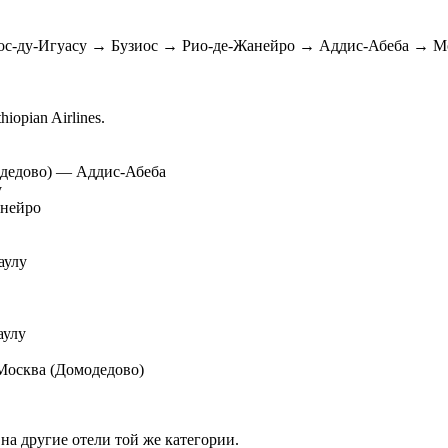
с-ду-Игуасу → Бузиос → Рио-де-Жанейро → Аддис-Абеба → М
opian Airlines.
омодедово) — Аддис-Абеба
у
анейро
аулу
аулу
— Москва (Домодедово)
на другие отели той же категории.