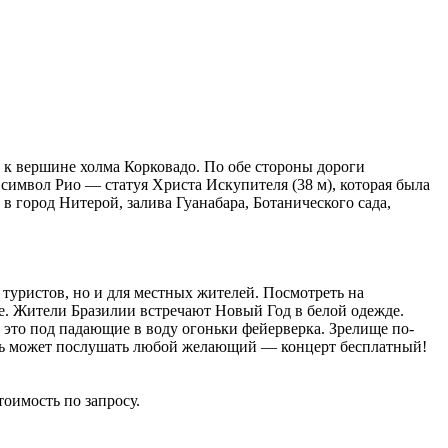
 к вершине холма Корковадо. По обе стороны дороги
символ Рио — статуя Христа Искупителя (38 м), которая была
в город Нитерой, залива Гуанабара, Ботанического сада,
туристов, но и для местных жителей. Посмотреть на
де. Жители Бразилии встречают Новый Год в белой одежде.
 это под падающие в воду огоньки фейерверка. Зрелище по-
очь может послушать любой желающий — концерт бесплатный!
оимость по запросу.