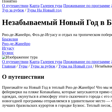
Понятно
О путешествии
Карта
Галерея тура
Проживание по программе
Тур за рубеж
/
Туры На Новый год
Незабываемый Новый Год в Б
Рио-де-Жанейро, Фоз-де-Игуасу и отдых на тропическом побе
Бразилия
Рио-де-Жанейро
Игуасу
Бузиос
О путешествии
Карта
Галерея тура
Проживание по программе
Главная
/
Туры
/
Туры за рубеж
/
Туры на Новый год
/
Незабыва
О путешествии
Приезжайте на Новый Год в теплый Рио-де-Жанейро! Что мы м
фейерверки на пляже Копакабана, которые запускаются прямо 
одеждах, окунуться в атмосферу этого сказочного города с е
новогодней программы отправляемся в удивительное место — Ф
лучших бразильских курортов в городке Бузиос. Теплый песок