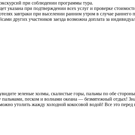
а экскурсий при соблюдении программы тура.
ет указана при подтверждении всех услуг и проверке стоимости
отелях завтраки при выселении ранним утром в случае раннего п
рейсами других участников заезда возможна доплата за индивиду
ы увидите зеленые холмы, скалистые горы, пальмы по обе сторон
 пальмами, песком и волнами океана — безмятежный отдых! З
можно утолить жажду холодной кокосовой водой! Все это перед