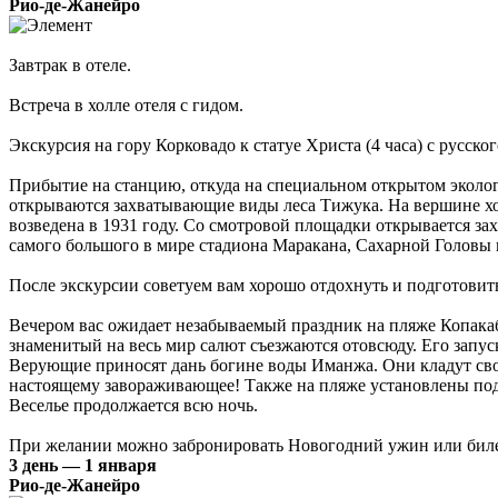
Рио-де-Жанейро
Завтрак в отеле.
Встреча в холле отеля с гидом.
Экскурсия на гору Корковадо к статуе Христа (4 часа) с русск
Прибытие на станцию, откуда на специальном открытом эколог
открываются захватывающие виды леса Тижука. На вершине хол
возведена в 1931 году. Со смотровой площадки открывается зах
самого большого в мире стадиона Маракана, Сахарной Головы 
После экскурсии советуем вам хорошо отдохнуть и подготовить
Вечером вас ожидает незабываемый праздник на пляже Копакаба
знаменитый на весь мир салют съезжаются отовсюду. Его запу
Верующие приносят дань богине воды Иманжа. Они кладут свои
настоящему завораживающее! Также на пляже установлены по
Веселье продолжается всю ночь.
При желании можно забронировать Новогодний ужин или билет 
3 день — 1 января
Рио-де-Жанейро