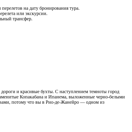
 перелетов на дату бронирования тура.
ерелета или экскурсии.
альный трансфер.
ы дороги и красивые бухты. С наступлением темноты город
наменитые Копакабана и Ипанема, выложенные черно-белыми
 вами, потому что вы в Рио-де-Жанейро — одном из