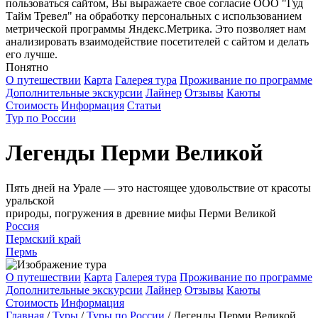
пользоваться сайтом, Вы выражаете свое согласие ООО "Гуд
Тайм Тревел" на обработку персональных с использованием
метрической программы Яндекс.Метрика. Это позволяет нам
анализировать взаимодействие посетителей с сайтом и делать
его лучше.
Понятно
О путешествии
Карта
Галерея тура
Проживание по программе
Дополнительные экскурсии
Лайнер
Отзывы
Каюты
Стоимость
Информация
Статьи
Тур по России
Легенды Перми Великой
Пять дней на Урале — это настоящее удовольствие от красоты
уральской
природы, погружения в древние мифы Перми Великой
Россия
Пермский край
Пермь
О путешествии
Карта
Галерея тура
Проживание по программе
Дополнительные экскурсии
Лайнер
Отзывы
Каюты
Стоимость
Информация
Главная
/
Туры
/
Туры по России
/
Легенды Перми Великой