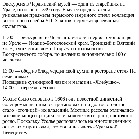
Экскурсия в Чердынский музей — один из старейших на
Урале, основан в 1899 году. В музее представлены
уникальные предметы пермского звериного стиля, коллекция
восточного серебра VII–X веков, пермская деревянная
скульптура.
11:00 — экскурсия по Чердыни: история первого монастыря
на Урале — Иоанно-Богословский храм, Троицкий и Вятский
холм, купеческие дома. Подъем на колокольню
Воскресенского собора, по желанию дополнительно 100 с
человека.
13:00 — обед из блюд чердынской кухни в ресторане отеля На
семи холмах.
Посещение сувенирной лавки и магазина «Хлебушко».
14:00 — переезд в Усолье.
Усолье было основано в 1606 году известной династией
солепромышленников Строгановых и на долгое столетие
стало «столицей» их владений. Местные рассолы отличались
высокой концентрацией соли, количество варниц постоянно
росло. Поскольку Усолье располагалось на многочисленных
островах с протоками, его стали называть «Уральской
Венецией».