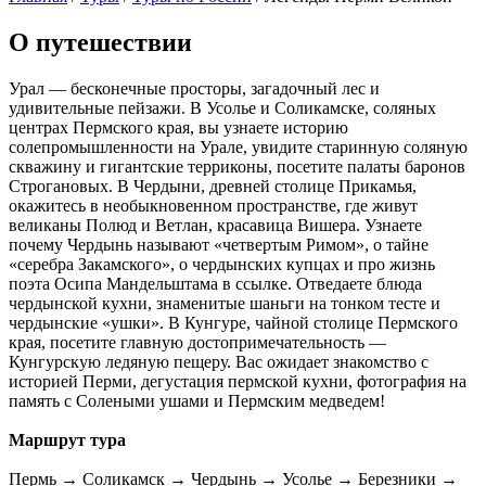
О путешествии
Урал — бесконечные просторы, загадочный лес и
удивительные пейзажи. В Усолье и Соликамске, соляных
центрах Пермского края, вы узнаете историю
солепромышленности на Урале, увидите старинную соляную
скважину и гигантские терриконы, посетите палаты баронов
Строгановых. В Чердыни, древней столице Прикамья,
окажитесь в необыкновенном пространстве, где живут
великаны Полюд и Ветлан, красавица Вишера. Узнаете
почему Чердынь называют «четвертым Римом», о тайне
«серебра Закамского», о чердынских купцах и про жизнь
поэта Осипа Мандельштама в ссылке. Отведаете блюда
чердынской кухни, знаменитые шаньги на тонком тесте и
чердынские «ушки». В Кунгуре, чайной столице Пермского
края, посетите главную достопримечательность —
Кунгурскую ледяную пещеру. Вас ожидает знакомство с
историей Перми, дегустация пермской кухни, фотография на
память с Солеными ушами и Пермским медведем!
Маршрут тура
Пермь → Соликамск → Чердынь → Усолье → Березники →