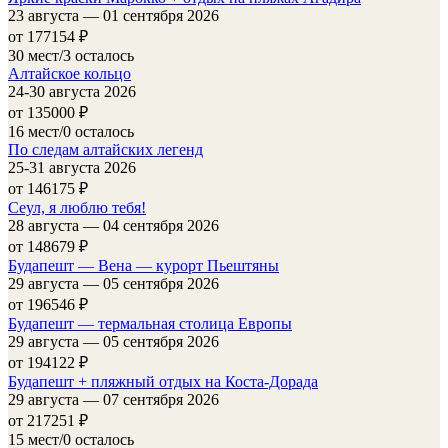
23 августа — 01 сентября 2026
от 177154
₽
30 мест/3 осталось
Алтайское кольцо
24-30 августа 2026
от 135000
₽
16 мест/0 осталось
По следам алтайских легенд
25-31 августа 2026
от 146175
₽
Сеул, я люблю тебя!
28 августа — 04 сентября 2026
от 148679
₽
Будапешт — Вена — курорт Пьештяны
29 августа — 05 сентября 2026
от 196546
₽
Будапешт — термальная столица Европы
29 августа — 05 сентября 2026
от 194122
₽
Будапешт + пляжный отдых на Коста-Дорада
29 августа — 07 сентября 2026
от 217251
₽
15 мест/0 осталось