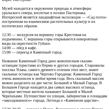
Музей находится в окружении природы и атмосферы
уральского севера, воспетые в поэзии Пастернака.
Интересной является ландшафтная экспозиция — «Сад поэта»
построенная на взаимосвязи растительных культур и их
поэтических образов.
12:30 — экскурсия на вершину горы Крестовая на
подъемнике. С вершины горы открываются невероятные
виды на окрестности Губахи.
14:00 — обед в кафе.
15:00 — переезд в Каменный город.
Название Каменный Город дано живописным скалам-
останцам туристами из Перми и других городов. Старожилы
поселка Усьвы, самого древнего селения этих мест, знают
скальные останцы как Чертово Городище. Каменный Город
очень живописен в любое время года. Весь скальный массив
можно разделить на две части: Большой и Малый Города. В
Большом Городе находятся два самых высоких останца,
которые местные жители называют Большой и Малой
Черепахами. Путешествие по улицам, лабиринтам и площадям
«заколдованного» города. Легенда о «Каменном царстве».