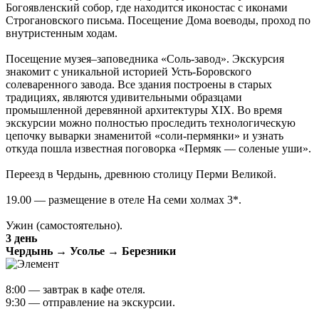
Богоявленский собор, где находится иконостас с иконами
Строгановского письма. Посещение Дома воеводы, проход по
внутристенным ходам.
Посещение музея–заповедника «Соль-завод». Экскурсия
знакомит с уникальной историей Усть-Боровского
солеваренного завода. Все здания построены в старых
традициях, являются удивительными образцами
промышленной деревянной архитектуры XIX. Во время
экскурсии можно полностью проследить технологическую
цепочку выварки знаменитой «соли-пермянки» и узнать
откуда пошла известная поговорка «Пермяк — соленые уши».
Переезд в Чердынь, древнюю столицу Перми Великой.
19.00 — размещение в отеле На семи холмах 3*.
Ужин (самостоятельно).
3 день
Чердынь → Усолье → Березники
8:00 — завтрак в кафе отеля.
9:30 — отправление на экскурсии.