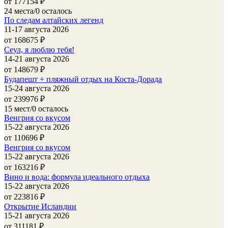
от 177154
₽
24 места/0 осталось
По следам алтайских легенд
11-17 августа 2026
от 168675
₽
Сеул, я люблю тебя!
14-21 августа 2026
от 148679
₽
Будапешт + пляжный отдых на Коста-Дорада
15-24 августа 2026
от 239976
₽
15 мест/0 осталось
Венгрия со вкусом
15-22 августа 2026
от 110696
₽
Венгрия со вкусом
15-22 августа 2026
от 163216
₽
Вино и вода: формула идеального отдыха
15-22 августа 2026
от 223816
₽
Открытие Исландии
15-21 августа 2026
от 311181
₽