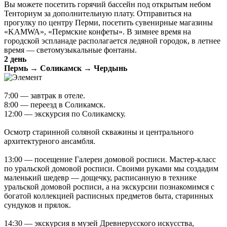
Вы можете посетить горячий бассейн под открытым небом
Тенториум за дополнительную плату. Отправиться на
прогулку по центру Перми, посетить сувенирные магазины
«KAMWA», «Пермские конфеты». В зимнее время на
городской эспланаде располагается ледяной городок, в летнее
время — светомузыкальные фонтаны.
2 день
Пермь → Соликамск → Чердынь
7:00 — завтрак в отеле.
8:00 — переезд в Соликамск.
12:00 — экскурсия по Соликамску.
Осмотр старинной соляной скважины и центрального
архитектурного ансамбля.
13:00 — посещение Галереи домовой росписи. Мастер-класс
по уральской домовой росписи. Своими руками мы создадим
маленький шедевр — дощечку, расписанную в технике
уральской домовой росписи, а на экскурсии познакомимся с
богатой коллекцией расписных предметов быта, старинных
сундуков и прялок.
14:30 — экскурсия в музей Древнерусского искусства,