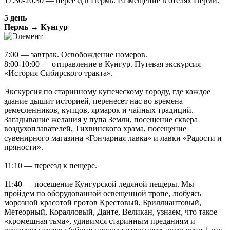
17:30-20:30 — переезд в Пермь. Размещение в отелях Перми.
5 день
Пермь → Кунгур
7:00 — завтрак. Освобождение номеров.
8:00-10:00 — отправление в Кунгур. Путевая экскурсия
«История Сибирского тракта».
Экскурсия по старинному купеческому городу, где каждое
здание дышит историей, перенесет нас во времена
ремесленников, купцов, ярмарок и чайных традиций.
Загадывание желания у пупа Земли, посещение сквера
воздухоплавателей, Тихвинского храма, посещение
сувенирного магазина «Гончарная лавка» и лавки «Радости и
пряности».
11:10 — переезд к пещере.
11:40 — посещение Кунгурской ледяной пещеры. Мы
пройдем по оборудованной освещенной тропе, любуясь
морозной красотой гротов Крестовый, Бриллиантовый,
Метеорный, Коралловый, Данте, Великан, узнаем, что такое
«кромешная тьма», удивимся старинным преданиям и