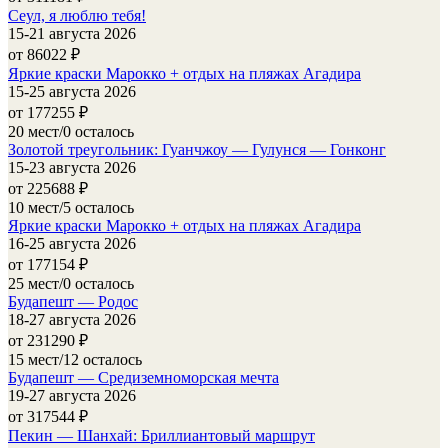
Сеул, я люблю тебя!
15-21 августа 2026
от 86022
₽
Яркие краски Марокко + отдых на пляжах Агадира
15-25 августа 2026
от 177255
₽
20 мест/0 осталось
Золотой треугольник: Гуанчжоу — Гулунся — Гонконг
15-23 августа 2026
от 225688
₽
10 мест/5 осталось
Яркие краски Марокко + отдых на пляжах Агадира
16-25 августа 2026
от 177154
₽
25 мест/0 осталось
Будапешт — Родос
18-27 августа 2026
от 231290
₽
15 мест/12 осталось
Будапешт — Средиземноморская мечта
19-27 августа 2026
от 317544
₽
Пекин — Шанхай: Бриллиантовый маршрут