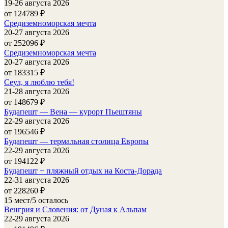
19-26 августа 2026
от 124789
₽
Средиземноморская мечта
20-27 августа 2026
от 252096
₽
Средиземноморская мечта
20-27 августа 2026
от 183315
₽
Сеул, я люблю тебя!
21-28 августа 2026
от 148679
₽
Будапешт — Вена — курорт Пьештяны
22-29 августа 2026
от 196546
₽
Будапешт — термальная столица Европы
22-29 августа 2026
от 194122
₽
Будапешт + пляжный отдых на Коста-Дорада
22-31 августа 2026
от 228260
₽
15 мест/5 осталось
Венгрия и Словения: от Дуная к Альпам
22-29 августа 2026